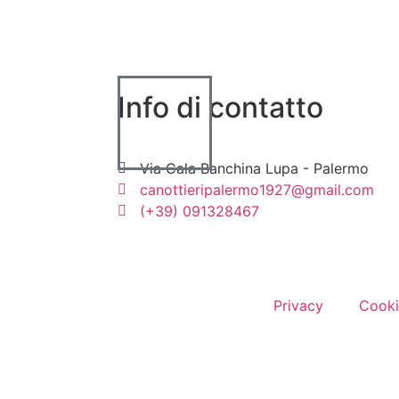
Info di contatto
Via Cala Banchina Lupa - Palermo
canottieripalermo1927@gmail.com
(+39) 091328467
Privacy
Cooki