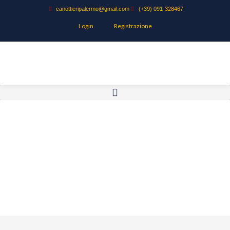
canottieripalermo@gmail.com
(+39) 091-328467
Login
Registrazione