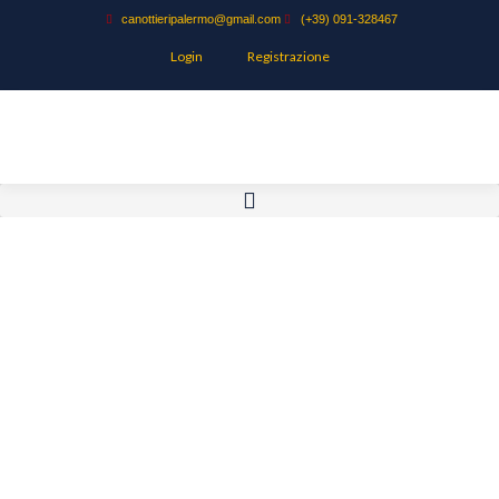
canottieripalermo@gmail.com
(+39) 091-328467
Login
Registrazione