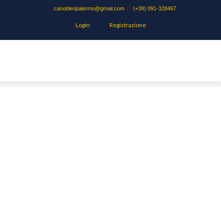
canottieripalermo@gmail.com
(+39) 091-328467
Login
Registrazione