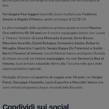
anche il percorso così lungo in una specialità che non è proprio la
loro.
Nel
doppio Pesi leggeri
maschile, buon risultato per
Federico
Amato e Angelo D’Amico, sesti
col tempo di 22’28”.14.
Le altre medaglie della spedizione arrivano grazie ai nostri
Master.
Oro nell’otto 43-54 anni
per il nostro equipaggio (misto con Lauria
e Timavo) formato da
Luca Moncada (Lauria), Sisto Bosco,
Massimo Inzerillo, David Bologna, Domenico Emma, Roberto
Miraglia, Maurizio Capritti, Sergio Rappa (Sc Palermo) e Guido
Berti (Timavo) al timone
: i nostri Master hanno anticipato l’Armida
di cinque secondi.
Lo stesso equipaggio
, ma
con
Serena Lo Bue al
timone
, è poi arrivato
secondo
dietro alla Toscana nella gara delle
rappresentative regionali.
Medaglia di bonzo nel
quattro di coppia over 54 anni,
con
Sergio
Punzi, Giuseppe Chianello, Lucio Esposito e Marcello Vento
che
sono arrivati ad appena cinque secondi dalla Bissolati.
Condividi sui social