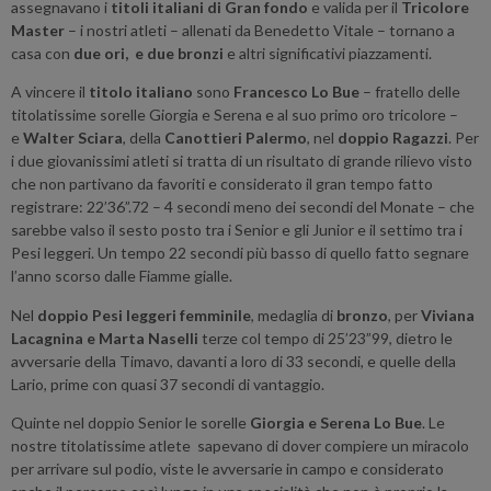
assegnavano i
titoli italiani di Gran fondo
e valida per il
Tricolore
Master
– i nostri atleti – allenati da Benedetto Vitale – tornano a
casa con
due ori, e due bronzi
e altri significativi piazzamenti.
A vincere il
titolo italiano
sono
Francesco Lo Bue
– fratello delle
titolatissime sorelle Giorgia e Serena e al suo primo oro tricolore –
e
Walter Sciara
, della
Canottieri Palermo
, nel
doppio Ragazzi
. Per
i due giovanissimi atleti si tratta di un risultato di grande rilievo visto
che non partivano da favoriti e considerato il gran tempo fatto
registrare: 22’36”.72 – 4 secondi meno dei secondi del Monate – che
sarebbe valso il sesto posto tra i Senior e gli Junior e il settimo tra i
Pesi leggeri. Un tempo 22 secondi più basso di quello fatto segnare
l’anno scorso dalle Fiamme gialle.
Nel
doppio Pesi leggeri femminile
, medaglia di
bronzo
, per
Viviana
Lacagnina e Marta Naselli
terze col tempo di 25’23”99, dietro le
avversarie della Timavo, davanti a loro di 33 secondi, e quelle della
Lario, prime con quasi 37 secondi di vantaggio.
Quinte nel doppio Senior le sorelle
Giorgia e Serena Lo Bue
. Le
nostre titolatissime atlete sapevano di dover compiere un miracolo
per arrivare sul podio, viste le avversarie in campo e considerato