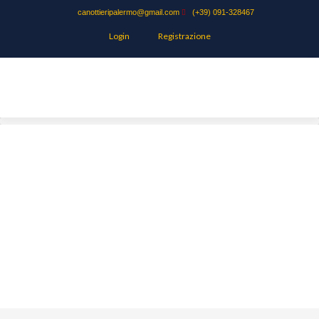
canottieripalermo@gmail.com
(+39) 091-328467
Login
Registrazione