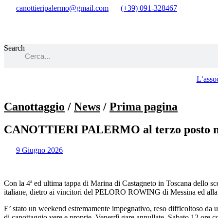
Vai
canottieripalermo@gmail.com
(+39) 091-328467
al
contenuto
Search
L’asso
Canottaggio
/
News
/
Prima pagina
CANOTTIERI PALERMO al terzo posto ne
9 Giugno 2026
Con la 4ª ed ultima tappa di Marina di Castagneto in Toscana dello sc
italiane, dietro ai vincitori del PELORO ROWING di Messina ed 
E’ stato un weekend estremamente impegnativo, reso difficoltoso da un m
di canottaggio vere e proprie. Venerdì gare annullate, Sabato 12 ore 