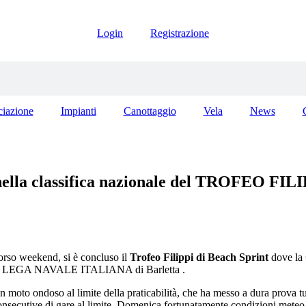
Login
Registrazione
ciazione
Impianti
Canottaggio
Vela
News
lla classifica nazionale del TROFEO FI
orso weekend, si è concluso il
Trofeo Filippi di Beach Sprint
dove la
alla LEGA NAVALE ITALIANA di Barletta .
oto ondoso al limite della praticabilità, che ha messo a dura prova tutt
consecutive di gare al limite, Domenica fortunatamente condizioni meteo 