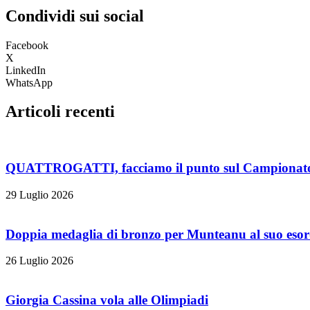
Condividi sui social
Facebook
X
LinkedIn
WhatsApp
Articoli recenti
QUATTROGATTI, facciamo il punto sul Campionato 
29 Luglio 2026
Doppia medaglia di bronzo per Munteanu al suo esor
26 Luglio 2026
Giorgia Cassina vola alle Olimpiadi