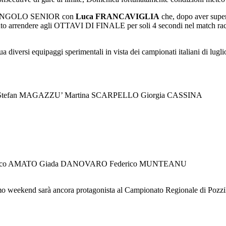
o nel SINGOLO SENIOR con
Luca FRANCAVIGLIA
che, dopo aver supera
ovuto arrendere agli OTTAVI DI FINALE per soli 4 secondi nel match race
a diversi equipaggi sperimentali in vista dei campionati italiani di lugl
NO Stefan MAGAZZU’ Martina SCARPELLO Giorgia CASSINA
ederico AMATO Giada DANOVARO Federico MUNTEANU
ekend sarà ancora protagonista al Campionato Regionale di Pozzillo