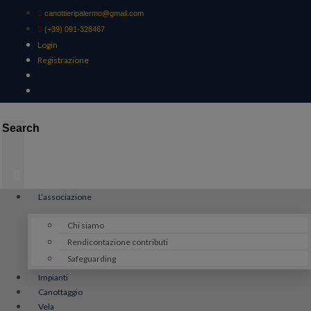
Vai
canottieripalermo@gmail.com
al
(+39) 091-328467
contenuto
Login
Registrazione
Login
Registrazione
Search
L’associazione
Chi siamo
Rendicontazione contributi
Safeguarding
Impianti
Canottaggio
Vela