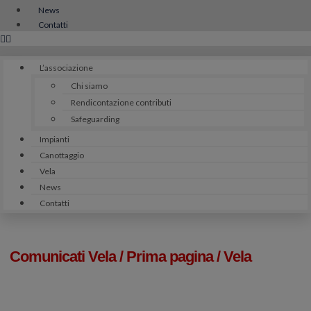
News
Contatti
L’associazione
Chi siamo
Rendicontazione contributi
Safeguarding
Impianti
Canottaggio
Vela
News
Contatti
Comunicati Vela
/
Prima pagina
/
Vela
CLASSIFICA 1^ PROVA –