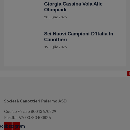
Giorgia Cassina Vola Alle
Olimpiadi
20 Luglio 2026
Sei Nuovi Campioni D’Italia In
Canottieri
19 Luglio 2026
Società Canottieri Palermo ASD
Codice Fiscale 80043670829
Partita IVA 00780400826
acebook
Instagram