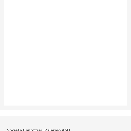
Società Canottieri Palermo ASD