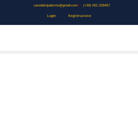
canottieripalermo@gmail.com
(+39) 091-328467
Login
Registrazione