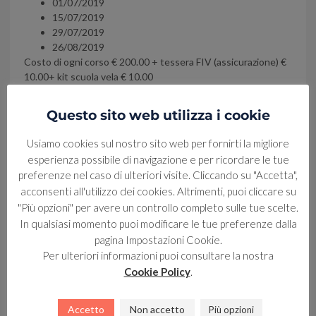
01/07/2019
15/07/2019
29/07/2019
26/08/2019
Costo di ogni corso € 200.00 + tessera FIV (assicurazione) €
10.00+ kit scuola vela € 10.00
Vi aspettiamo, Buon vento!!!
Questo sito web utilizza i cookie
Usiamo cookies sul nostro sito web per fornirti la migliore
esperienza possibile di navigazione e per ricordare le tue
Condividi sui social
preferenze nel caso di ulteriori visite. Cliccando su "Accetta",
acconsenti all'utilizzo dei cookies. Altrimenti, puoi cliccare su
"Più opzioni" per avere un controllo completo sulle tue scelte.
Facebook
X
LinkedIn
WhatsApp
In qualsiasi momento puoi modificare le tue preferenze dalla
pagina Impostazioni Cookie.
Per ulteriori informazioni puoi consultare la nostra
Cookie Policy
.
Articoli recenti
Accetto
Non accetto
Più opzioni