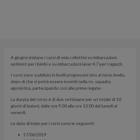
OPTIMIST E LASER
31 MAGGIO 2019
A giugno iniziano i corsi di vela collettivi su imbarcazioni
optimist per i bimbi e su imbarcazioni laser 4.7 per i ragazzi.
I corsi sono suddivisi in livelli progressivi sino al terzo livello,
dopo di che si potrà essere inseriti nella ns. squadra
agonistica, partecipando così alle prime regate.
La durata del corso è di due settimane per un totale di 10
giorni di lezioni, dalle ore 9.00 alle ore 13.00 dal lunedì al
venerdì.
Le date di inizio per i corsi sono le seguenti:
17/06/2019