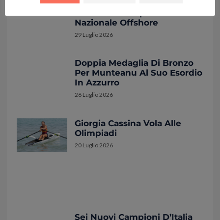
QUATTROGATTI, Facciamo Il
Punto Sul Campionato
Nazionale Offshore
29 Luglio 2026
Doppia Medaglia Di Bronzo
Per Munteanu Al Suo Esordio
In Azzurro
26 Luglio 2026
Giorgia Cassina Vola Alle
Olimpiadi
20 Luglio 2026
Sei Nuovi Campioni D’Italia