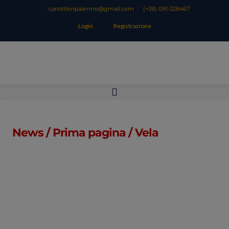
canottieripalermo@gmail.com
(+39) 091-328467
Login
Registrazione
News
/
Prima pagina
/
Vela
CORSI DI VELA
COLLETTIVI PER BIMBI
E RAGAZZI,
IMBARCAZIONI