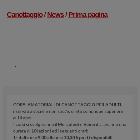
Canottaggio
/
News
/
Prima pagina
Corso Amatoriale Di
Canottaggio
16 MAGGIO 2015
CORSI AMATORIALI DI CANOTTAGGIO PER ADULTI
,
riservati a soci/e e non soci/e, di età comunque superiore
ai 14 anni.
I corsi si svolgeranno il
Mercoledì
e
Venerdì,
avran
no una
durata di
10 lezioni
ed i seguenti orari:
1- dalle ore 9,00 alle ore 10,30 5 posti
disponibili