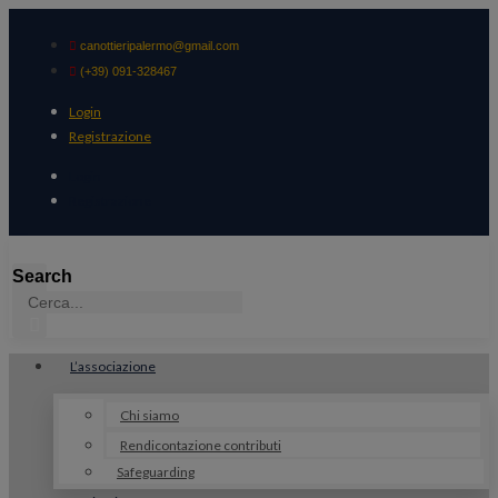
Vai
al
canottieripalermo@gmail.com
contenuto
(+39) 091-328467
Login
Registrazione
Login
Registrazione
Search
L’associazione
Chi siamo
Rendicontazione contributi
Safeguarding