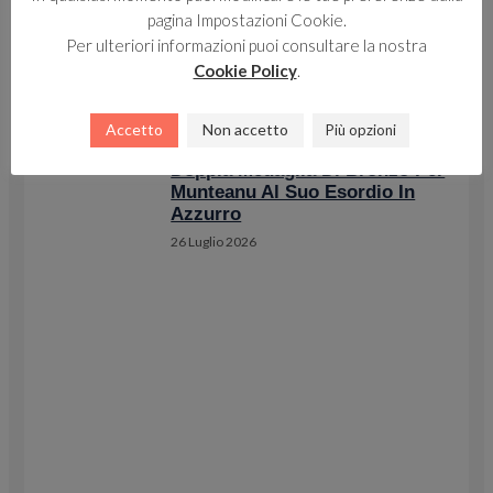
pagina Impostazioni Cookie.
Per ulteriori informazioni puoi consultare la nostra
Cookie Policy
.
Accetto
Non accetto
Più opzioni
Doppia Medaglia Di Bronzo Per
Munteanu Al Suo Esordio In
Azzurro
26 Luglio 2026