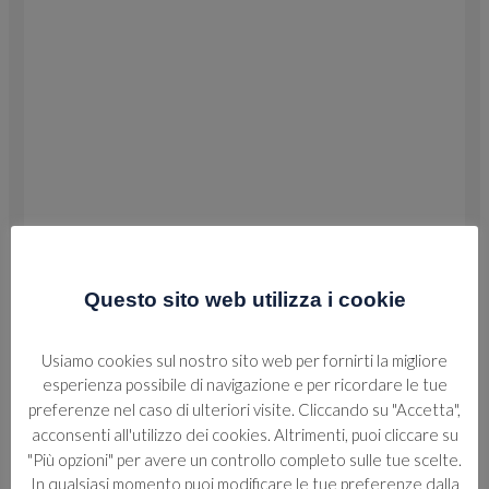
Questo sito web utilizza i cookie
Usiamo cookies sul nostro sito web per fornirti la migliore
esperienza possibile di navigazione e per ricordare le tue
preferenze nel caso di ulteriori visite. Cliccando su "Accetta",
acconsenti all'utilizzo dei cookies. Altrimenti, puoi cliccare su
"Più opzioni" per avere un controllo completo sulle tue scelte.
In qualsiasi momento puoi modificare le tue preferenze dalla