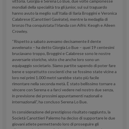
vittoria. Giorgia e Serena Lo Bue, due volte campionesse
mondiali della specialità tra gli junior, sul sul traguardo
hanno avuto la meglio sull’Italia di Ilaria Broggini e Veronica
Calabrese (Canottieri Gavirate), mentre la medaglia di
bronzo l’ha conquistata l’Irlanda con Aifric Keogh e Aileen
Crowley.
“Rispetto a sabato avevamo decisamente il dente
avvelenato – ha detto Giorgia Lo Bue – quei 19 centesimi
bruciavano troppo, Broggini e Calabrese sono le nostre
avversarie storiche, visto che anche loro sono un
equipaggio societario. Siamo partite sapendo di poter fare
bene e soprattutto coscienti che se fossimo state vicine a
loro nei primi 1.000 metri sarebbe stato più facile
rimontare nella seconda metà. È stato bellissimo tornare a
vincere con Serena e a farci vedere nel nostro due senza,
in previsione dei prossimi appuntamenti nazionali e
internazionali”, ha concluso Serena Lo Bue.
In considerazione del prestigioso risultato raggiunto, la
Società Canottieri Palermo ha deciso di supportare le due
giovani atlete permettendo loro di proseguire gli