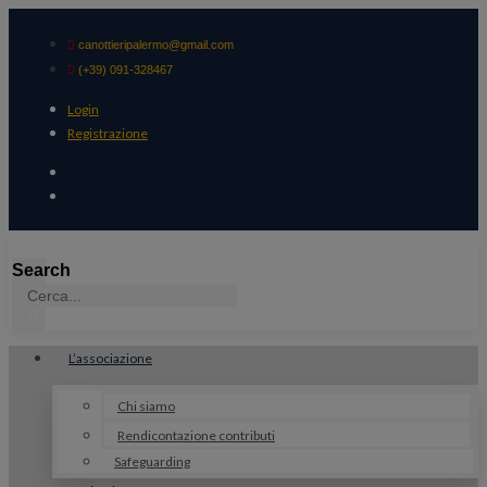
Vai
al
canottieripalermo@gmail.com
contenuto
(+39) 091-328467
Login
Registrazione
Login
Registrazione
Search
L’associazione
Chi siamo
Rendicontazione contributi
Safeguarding