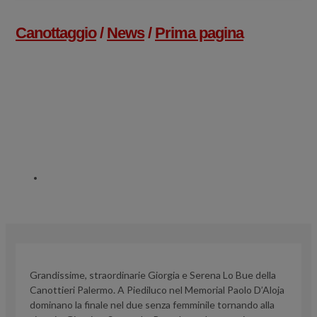
Canottaggio
/
News
/
Prima pagina
Giorgia E Serena Lo Bue
Tornano Alla Vittoria Nel
Memorial Paolo D’Aloja
18 APRILE 2018
Grandissime, straordinarie Giorgia e Serena Lo Bue della
Canottieri Palermo. A Piediluco nel Memorial Paolo D’Aloja
dominano la finale nel due senza femminile tornando alla