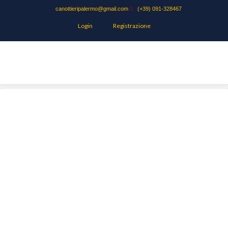
canottieripalermo@gmail.com
(+39) 091-328467
Login
Registrazione