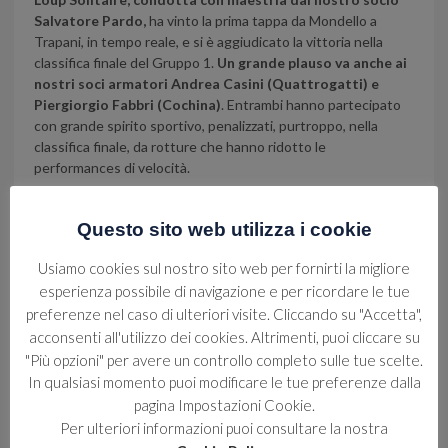
Salvatore Pardo,
ha vinto la prima tappa da Mondello a
Trapani, in tempo reale, e si è aggiudicato la vittoria nella
classifica finale del Gruppo 1.
Un grande plauso va anche ai
nostri soci armatori Andrea Casini (Quattrogatti) e
Piergiorgio Fabbri (Cochina)
. Entrambi hanno partecipato
con grande spirito sportivo, penalizzati, purtroppo, nella
classifica finale, da rotture che hanno ridotto le
performances di velocità.
Altro ottimo risultato, è stato messo a segno,
nella
categoria Gran Crociera, dal nostro socio Fabrizio Scimè
Questo sito web utilizza i cookie
(FelixIII),
che ha conquistato un meritato secondo posto
nella classifica generale.
Usiamo cookies sul nostro sito web per fornirti la migliore
esperienza possibile di navigazione e per ricordare le tue
Congratulazioni vivissime a tutti i partecipanti e, in modo
preferenze nel caso di ulteriori visite. Cliccando su "Accetta",
particolare, ai nostri soci per aver tenuto alto il nome del
acconsenti all'utilizzo dei cookies. Altrimenti, puoi cliccare su
circolo in questa importante manifestazione.
"Più opzioni" per avere un controllo completo sulle tue scelte.
In qualsiasi momento puoi modificare le tue preferenze dalla
pagina Impostazioni Cookie.
Per ulteriori informazioni puoi consultare la nostra