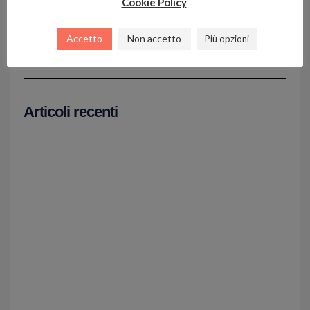
Condividi sui social
Cookie Policy
.
Facebook
X
LinkedIn
WhatsApp
Accetto
Non accetto
Più opzioni
Articoli recenti