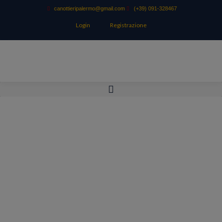
canottieripalermo@gmail.com
(+39) 091-328467
Login
Registrazione