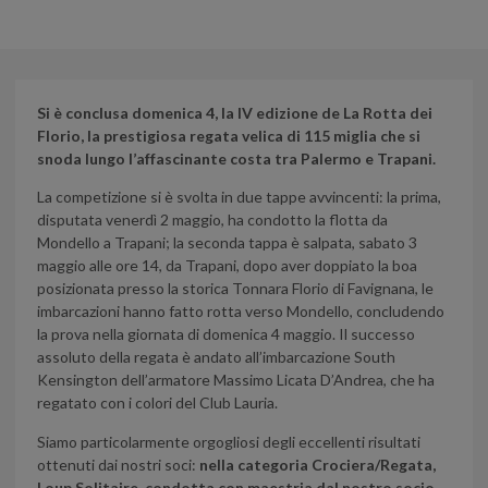
Si è conclusa domenica 4, la IV edizione de La Rotta dei
Florio, la prestigiosa regata velica di 115 miglia che si
snoda lungo l’affascinante costa tra Palermo e Trapani.
La competizione si è svolta in due tappe avvincenti: la prima,
disputata venerdì 2 maggio, ha condotto la flotta da
Mondello a Trapani; la seconda tappa è salpata, sabato 3
maggio alle ore 14, da Trapani, dopo aver doppiato la boa
posizionata presso la storica Tonnara Florio di Favignana, le
imbarcazioni hanno fatto rotta verso Mondello, concludendo
la prova nella giornata di domenica 4 maggio. Il successo
assoluto della regata è andato all’imbarcazione South
Kensington dell’armatore Massimo Licata D’Andrea, che ha
regatato con i colori del Club Lauria.
Siamo particolarmente orgogliosi degli eccellenti risultati
ottenuti dai nostri soci:
nella categoria Crociera/Regata,
Loup Solitaire, condotta con maestria dal nostro socio