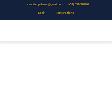
canottieripalermo@gmail.com
(+39) 091-328467
Login
Registrazione