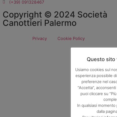
(+39) 091328467
Copyright © 2024 Società
Canottieri Palermo
Privacy
Cookie Policy
Questo sito 
Usiamo cookies sul nost
esperienza possibile di
preferenze nel caso 
"Accetta", acconsenti a
puoi cliccare su "Pi
complet
In qualsiasi momento 
dalla pagin