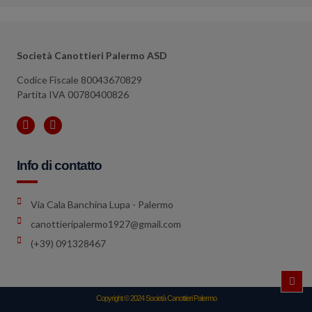
Società Canottieri Palermo ASD
Codice Fiscale 80043670829
Partita IVA 00780400826
Info di contatto
Via Cala Banchina Lupa - Palermo
canottieripalermo1927@gmail.com
(+39) 091328467
Copyright © 2024 Società Canottieri Palermo