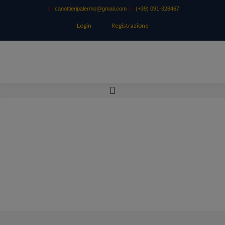
canottieripalermo@gmail.com
(+39) 091-328467
Login
Registrazione